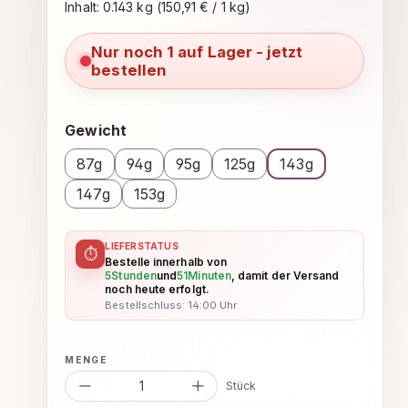
Inhalt:
0.143 kg
(150,91 € / 1 kg)
Nur noch 1 auf Lager - jetzt
bestellen
auswählen
Gewicht
87g
94g
95g
125g
143g
147g
153g
LIEFERSTATUS
⏱
Bestelle innerhalb von
5
Stunden
und
51
Minuten
, damit der Versand
noch heute erfolgt.
Bestellschluss: 14:00 Uhr
Produkt Anzahl: Gib den gewünsc
Stück