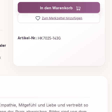
In den Warenkorb
Zum Merkzettel hinzufügen
Artikel-Nr.:
HK7025-143G
aler
d
t
Empathie, Mitgefühl und Liebe und vertreibt so
kann der Preis abweichen. Bilder sind von dem