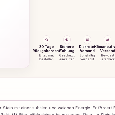
30 Tage
Sichere
Diskreter
Klimaneutr
Rückgaberecht
Zahlung
Versand
Versan
Entspannt
Geschützt
Sorgfältig
Bewusst
bestellen
einkaufen
verpackt
verschick
 Stein mit einer subtilen und weichen Energie. Er fördert 
fekt. (*) Bitte wähle deinen bevorzugten Stein. Je Stein 