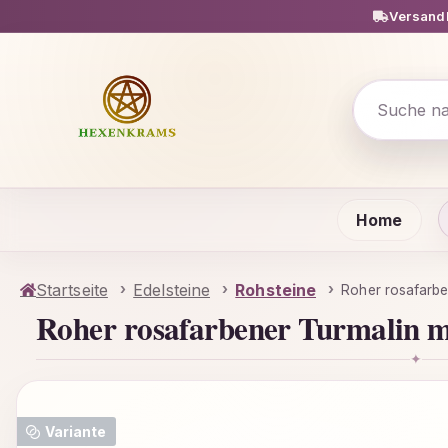
Versandk
m Hauptinhalt springen
Zur Suche springen
Zur Hauptnavigation springen
Home
Startseite
Edelsteine
Rohsteine
Roher rosafarbe
Roher rosafarbener Turmalin m
✦
Bildergalerie überspringen
Variante