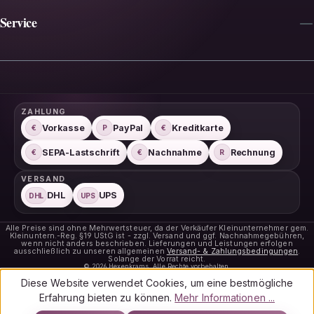
Service
ZAHLUNG
Vorkasse
PayPal
Kreditkarte
€
P
€
SEPA-Lastschrift
Nachnahme
Rechnung
€
€
R
VERSAND
DHL
UPS
DHL
UPS
Alle Preise sind ohne Mehrwertsteuer, da der Verkäufer Kleinunternehmer gem.
Kleinuntern.-Reg. §19 UStG ist - zzgl. Versand und ggf. Nachnahmegebühren,
wenn nicht anders beschrieben. Lieferungen und Leistungen erfolgen
ausschließlich zu unseren allgemeinen
Versand- & Zahlungsbedingungen
.
Solange der Vorrat reicht.
© 2026 Hexenkrams. Alle Rechte vorbehalten.
Diese Website verwendet Cookies, um eine bestmögliche
Erfahrung bieten zu können.
Mehr Informationen ...