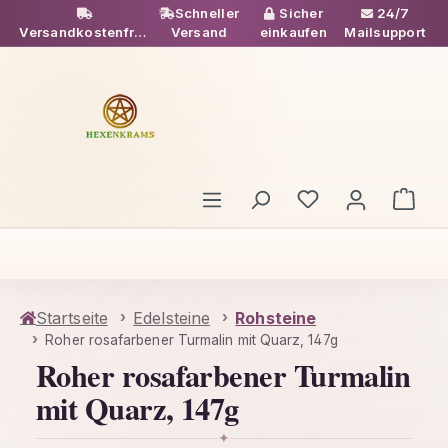
Schneller
Sicher
24/7
Zum Hauptinhalt springen
Versandkostenfrei
Versand
einkaufen
Mailsupport
ab 49€
Du hast 0 Produ
Ware
Startseite
Edelsteine
Rohsteine
Roher rosafarbener Turmalin mit Quarz, 147g
Roher rosafarbener Turmalin
mit Quarz, 147g
✦