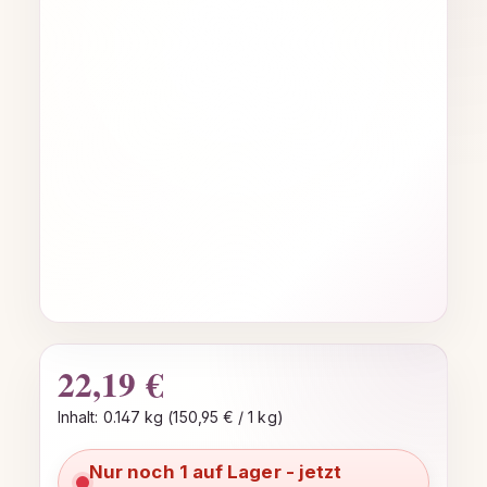
22,19 €
Regulärer Preis:
Inhalt:
0.147 kg
(150,95 € / 1 kg)
Nur noch 1 auf Lager - jetzt