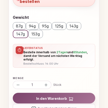
bestellen
auswählen
Gewicht
87g
94g
95g
125g
143g
147g
153g
LIEFERSTATUS
⏱
Bestelle innerhalb von
2
Tagen
und
8
Stunden
,
damit der Versand am nächsten Werktag
erfolgt.
Bestellschluss: 14:00 Uhr
Produkt Anzahl: Gib den gewünschten
Stück
In den Warenkorb