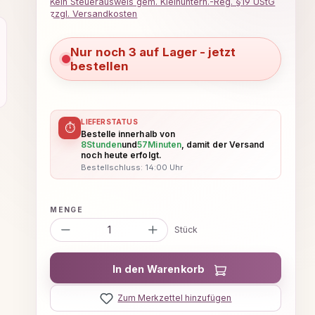
Kein Steuerausweis gem. Kleinuntern.-Reg. §19 UStG
zzgl. Versandkosten
Nur noch 3 auf Lager - jetzt
bestellen
LIEFERSTATUS
⏱
Bestelle innerhalb von
8
Stunden
und
57
Minuten
, damit der Versand
noch heute erfolgt.
Bestellschluss: 14:00 Uhr
Produkt Anzahl: Gib den gewünsc
Stück
In den Warenkorb
Zum Merkzettel hinzufügen