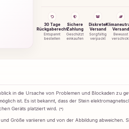
30 Tage
Sichere
Diskreter
Klimaneutr
Rückgaberecht
Zahlung
Versand
Versan
Entspannt
Geschützt
Sorgfältig
Bewusst
bestellen
einkaufen
verpackt
verschick
 Einblick in die Ursache von Problemen und Blockaden zu g
glich ist. Es ist bekannt, dass der Stein elektromagnetis
chen Geräts platziert wird.
(*)
 und Größe variieren und von der Abbildung abweichen. Si