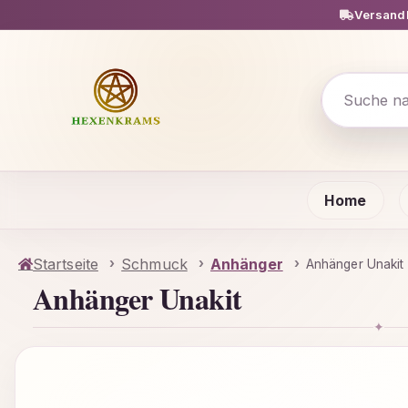
Versandk
m Hauptinhalt springen
Zur Suche springen
Zur Hauptnavigation springen
Home
Startseite
Schmuck
Anhänger
Anhänger Unakit
Anhänger Unakit
✦
Bildergalerie überspringen